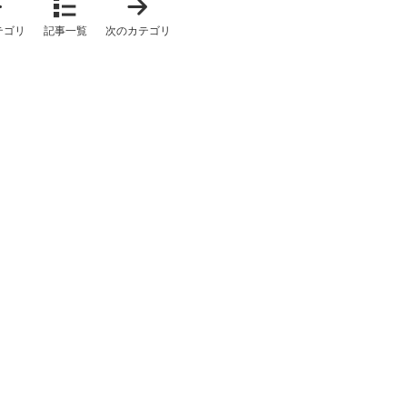
イ
オ
ベ
ス
テゴリ
記事一覧
次のカテゴリ
ン
ス
ト
メ
情
記
報
事
」
」