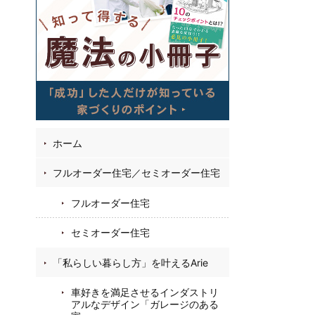
05
31
22
お
フ
ホーム
フルオーダー住宅／セミオーダー住宅
フルオーダー住宅
セミオーダー住宅
「私らしい暮らし方」を叶えるArie
車好きを満足させるインダストリ
アルなデザイン「ガレージのある