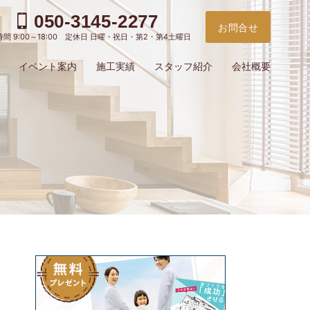
050-3145-2277
お問合せ
間 9:00～18:00 定休日 日曜・祝日・第2・第4土曜日
イベント案内
施工実績
スタッフ紹介
会社概要
お電
ご予
問