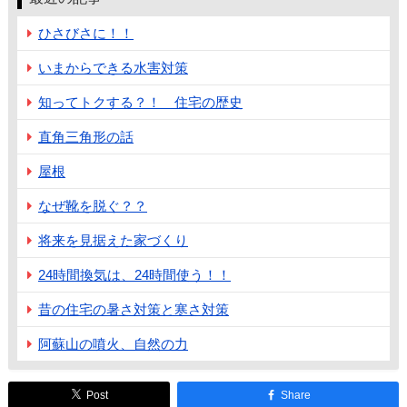
ひさびさに！！
いまからできる水害対策
知ってトクする？！ 住宅の歴史
直角三角形の話
屋根
なぜ靴を脱ぐ？？
将来を見据えた家づくり
24時間換気は、24時間使う！！
昔の住宅の暑さ対策と寒さ対策
阿蘇山の噴火、自然の力
Post
Share