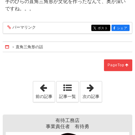
手のひらの直角三角形が文化を作ったなんて、奥が深い
ですね。。。
パーマリンク
entry246
ポスト
シェア
entry246
entry246
直角三角形の話
Home
PageTop
「屋根」
「知ってトクす
前の記事
記事一覧
次の記事
有待工務店
事業責任者 有待勇