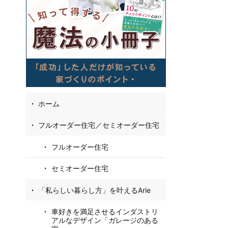
05
31
22
お
フ
ホーム
フルオーダー住宅／セミオーダー住宅
フルオーダー住宅
セミオーダー住宅
「私らしい暮らし方」を叶えるArie
車好きを満足させるインダストリ
アルなデザイン「ガレージのある