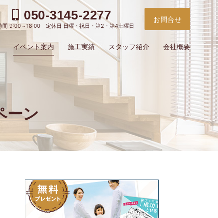
050-3145-2277
お問合せ
間 9:00～18:00 定休日 日曜・祝日・第2・第4土曜日
イベント案内
施工実績
スタッフ紹介
会社概要
ペーン
お電
ご予
問