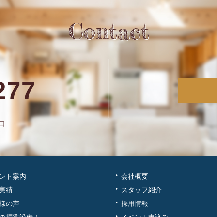
Contact
277
日
ント案内
会社概要
実績
スタッフ紹介
様の声
採用情報
の標準設備！
イベント申込み