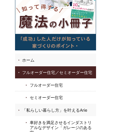
05
31
22
お
フ
ホーム
フルオーダー住宅／セミオーダー住宅
フルオーダー住宅
セミオーダー住宅
「私らしい暮らし方」を叶えるArie
車好きを満足させるインダストリ
アルなデザイン「ガレージのある